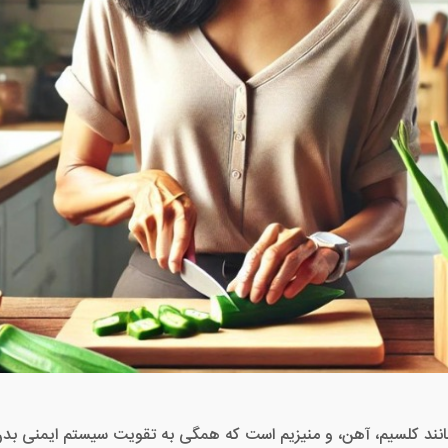
‌های A، B، C، E، و مواد معدنی مانند کلسیم، آهن، و منیزیم است که همگی به تقویت سیست