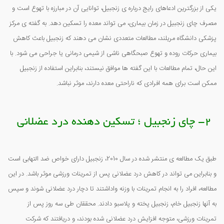
یکی از بزرگترین ادعاهای رایج درباره ی زنجبیل، توانایی آن در مبارزه با تهوع است و
مصرف چای زنجبیل در زمان بیماری، می تواند معده را تسکین دهد. به گفته ی مرکز
پزشکی دانشگاه مریلند، مطالعات متعددی نشان می دهند که زنجبیل باعث کاهش
بیماری حرکات روده و تهوع صبحگاهی ناشی از شیمی درمانی یا جراحی می شود. با
این حال، تمام مطالعات با این گفته ها موافق نیستند، بنابراین استفاده از زنجبیل
ممکن است برای همه افرادی که ناراحتی معده دارند، موثر نباشد.
2- چای زنجبیل ؛ تسکین دهنده درد عضلانی
طبق یک مطالعه ی منتشر شده در سال 2010، زنجبیل دارای خواص ضد التهابی است
و بنابراین می تواند در کاهش درد عضلانی پس از تمرینات ورزشی موثر باشد. در این
مطالعه، افراد را به انجام تمرینات با وزنه واداشتند تا دچار درد عضلانی شوند و سپس
به آنها زنجبیل خام، زنجبیل پخته و پلاسبو دادند. محققان طی سه روز پس از
تمرینات ورزشی، متوجه افزایش درد عضلانی شده بودند، و دریافتند که شرکت