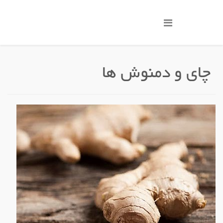
چای و دمنوش ها