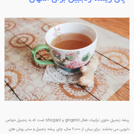
ریشه زنجبیل حاوی ترکیبات فعال gingerol و shogaol است که به زنجبیل خواص
دارویی می بخشند. برای بیش از 2،000 سال، چای ریشه زنجبیل و سایر روش های